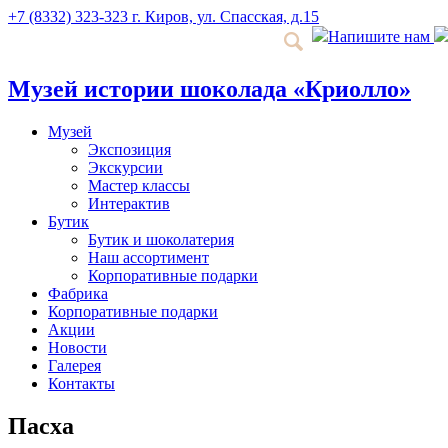
+7 (8332) 323-323
г. Киров, ул. Спасская, д.15
Напишите нам
Музей истории шоколада «Криолло»
Музей
Экспозиция
Экскурсии
Мастер классы
Интерактив
Бутик
Бутик и шоколатерия
Наш ассортимент
Корпоративные подарки
Фабрика
Корпоративные подарки
Акции
Новости
Галерея
Контакты
Пасха