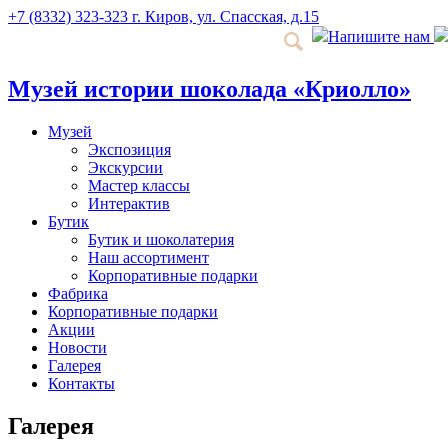
+7 (8332) 323-323
г. Киров, ул. Спасская, д.15
Напишите нам
Музей истории шоколада «Криолло»
Музей
Экспозиция
Экскурсии
Мастер классы
Интерактив
Бутик
Бутик и шоколатерия
Наш ассортимент
Корпоративные подарки
Фабрика
Корпоративные подарки
Акции
Новости
Галерея
Контакты
Галерея