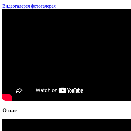
Видеогалерея
фотогалерея
О нас