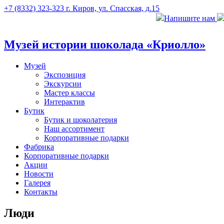
+7 (8332) 323-323
г. Киров, ул. Спасская, д.15
Напишите нам
Музей истории шоколада «Криолло»
Музей
Экспозиция
Экскурсии
Мастер классы
Интерактив
Бутик
Бутик и шоколатерия
Наш ассортимент
Корпоративные подарки
Фабрика
Корпоративные подарки
Акции
Новости
Галерея
Контакты
Люди