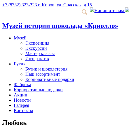
+7 (8332) 323-323
г. Киров, ул. Спасская, д.15
Напишите нам
Музей истории шоколада «Криолло»
Музей
Экспозиция
Экскурсии
Мастер классы
Интерактив
Бутик
Бутик и шоколатерия
Наш ассортимент
Корпоративные подарки
Фабрика
Корпоративные подарки
Акции
Новости
Галерея
Контакты
Любовь