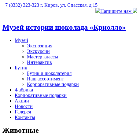
+7 (8332) 323-323
г. Киров, ул. Спасская, д.15
Напишите нам
Музей истории шоколада «Криолло»
Музей
Экспозиция
Экскурсии
Мастер классы
Интерактив
Бутик
Бутик и шоколатерия
Наш ассортимент
Корпоративные подарки
Фабрика
Корпоративные подарки
Акции
Новости
Галерея
Контакты
Животные