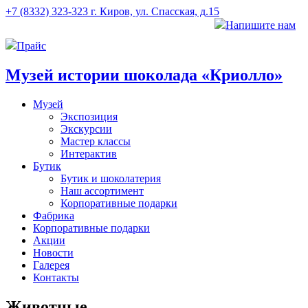
+7 (8332) 323-323
г. Киров, ул. Спасская, д.15
Напишите нам
Прайс
Музей истории шоколада «Криолло»
Музей
Экспозиция
Экскурсии
Мастер классы
Интерактив
Бутик
Бутик и шоколатерия
Наш ассортимент
Корпоративные подарки
Фабрика
Корпоративные подарки
Акции
Новости
Галерея
Контакты
Животные